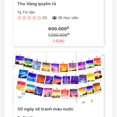
Thu Vàng quyến rũ
Tạ Thị Vân
(0)
28 Học viên
đ
600.000
đ
1.200.000
(-50%)
30 ngày vẽ tranh màu nước