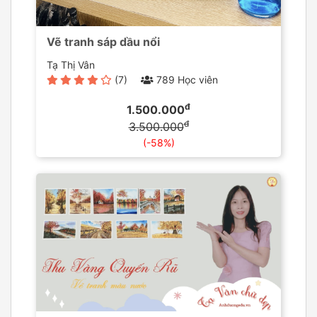
Vẽ tranh sáp dầu nổi
Tạ Thị Vân
(7)
789 Học viên
đ
1.500.000
đ
3.500.000
(-58%)