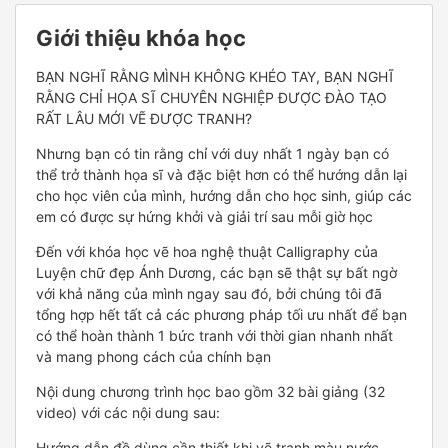
Giới thiệu khóa học
BẠN NGHĨ RẰNG MÌNH KHÔNG KHÉO TAY, BẠN NGHĨ
RẰNG CHỈ HỌA SĨ CHUYÊN NGHIỆP ĐƯỢC ĐÀO TẠO
RẤT LÂU MỚI VẼ ĐƯỢC TRANH?
Nhưng bạn có tin rằng chỉ với duy nhất 1 ngày bạn có
thể trở thành họa sĩ và đặc biệt hơn có thể hướng dẫn lại
cho học viên của mình, hướng dẫn cho học sinh, giúp các
em có được sự hứng khởi và giải trí sau mỗi giờ học
Đến với khóa học vẽ hoa nghệ thuật Calligraphy của
Luyện chữ đẹp Ánh Dương, các bạn sẽ thật sự bất ngờ
với khả năng của mình ngay sau đó, bởi chúng tôi đã
tổng hợp hết tất cả các phương pháp tối ưu nhất để bạn
có thể hoàn thành 1 bức tranh với thời gian nhanh nhất
và mang phong cách của chính bạn
Nội dung chương trình học bao gồm 32 bài giảng (32
video) với các nội dung sau:
Hướng dẫn đồ dùng cần thiết khi vẽ tranh màu nước