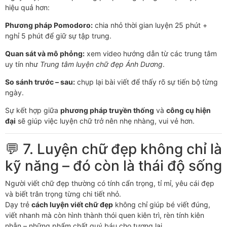
hiệu quả hơn:
Phương pháp Pomodoro:
chia nhỏ thời gian luyện 25 phút +
nghỉ 5 phút để giữ sự tập trung.
Quan sát và mô phỏng:
xem video hướng dẫn từ các trung tâm
uy tín như
Trung tâm luyện chữ đẹp Ánh Dương
.
So sánh trước – sau:
chụp lại bài viết để thấy rõ sự tiến bộ từng
ngày.
Sự kết hợp giữa
phương pháp truyền thống
và
công cụ hiện
đại
sẽ giúp việc luyện chữ trở nên nhẹ nhàng, vui vẻ hơn.
💬 7. Luyện chữ đẹp không chỉ là
kỹ năng – đó còn là thái độ sống
Người viết chữ đẹp thường có tính cẩn trọng, tỉ mỉ, yêu cái đẹp
và biết trân trọng từng chi tiết nhỏ.
Dạy trẻ
cách luyện viết chữ đẹp
không chỉ giúp bé viết đúng,
viết nhanh mà còn hình thành thói quen kiên trì, rèn tính kiên
nhẫn – những phẩm chất quý báu cho tương lai.