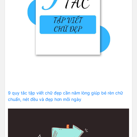
9 quy tắc tập viết chữ đẹp cần nằm lòng giúp bé rèn chữ
chuẩn, nét đều và đẹp hơn mỗi ngày