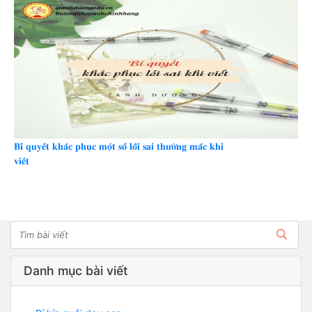
𝐁𝐢́ 𝐪𝐮𝐲𝐞̂́𝐭 𝐤𝐡𝐚̆́𝐜 𝐩𝐡𝐮̣𝐜 𝐦𝐨̣̂𝐭 𝐬𝐨̂́ 𝐥𝐨̂̃𝐢 𝐬𝐚𝐢 𝐭𝐡𝐮̛𝐨̛̀𝐧𝐠 𝐦𝐚̆́𝐜 𝐤𝐡𝐢
𝐯𝐢𝐞̂́𝐭
Danh mục bài viết