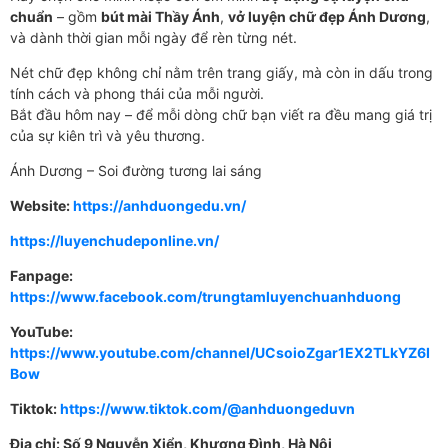
chuẩn
– gồm
bút mài Thầy Ánh
,
vở luyện chữ đẹp Ánh Dương
,
và dành thời gian mỗi ngày để rèn từng nét.
Nét chữ đẹp không chỉ nằm trên trang giấy, mà còn in dấu trong
tính cách và phong thái của mỗi người.
Bắt đầu hôm nay – để mỗi dòng chữ bạn viết ra đều mang giá trị
của sự kiên trì và yêu thương.
Ánh Dương – Soi đường tương lai sáng
Website:
https://anhduongedu.vn/
https://luyenchudeponline.vn/
Fanpage:
https://www.facebook.com/trungtamluyenchuanhduong
YouTube:
https://www.youtube.com/channel/UCsoioZgar1EX2TLkYZ6I
Bow
Tiktok:
https://www.tiktok.com/@anhduongeduvn
Địa chỉ: Số 9 Nguyễn Xiển, Khương Đình, Hà Nội