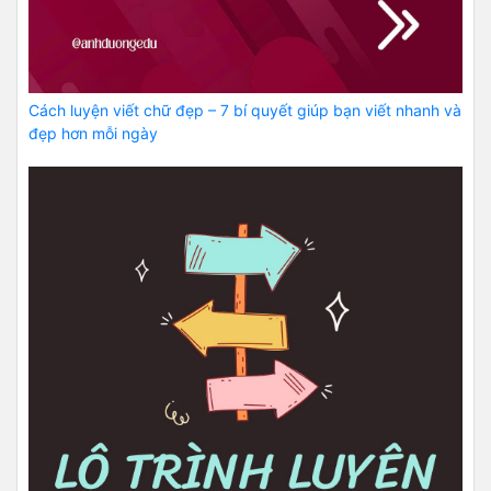
Cách luyện viết chữ đẹp – 7 bí quyết giúp bạn viết nhanh và
đẹp hơn mỗi ngày