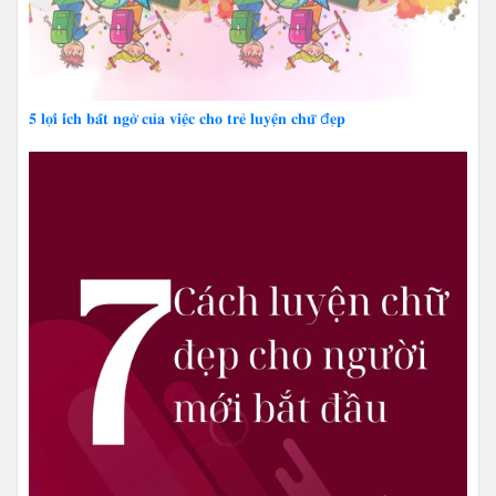
𝟓 𝐥𝐨̛̣𝐢 𝐢́𝐜𝐡 𝐛𝐚̂́𝐭 𝐧𝐠𝐨̛̀ 𝐜𝐮̉𝐚 𝐯𝐢𝐞̣̂𝐜 𝐜𝐡𝐨 𝐭𝐫𝐞̉ 𝐥𝐮𝐲𝐞̣̂𝐧 𝐜𝐡𝐮̛̃ đ𝐞̣𝐩