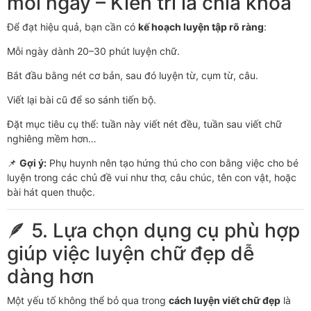
mỗi ngày – Kiên trì là chìa khóa
Để đạt hiệu quả, bạn cần có
kế hoạch luyện tập rõ ràng
:
Mỗi ngày dành 20–30 phút luyện chữ.
Bắt đầu bằng nét cơ bản, sau đó luyện từ, cụm từ, câu.
Viết lại bài cũ để so sánh tiến bộ.
Đặt mục tiêu cụ thể: tuần này viết nét đều, tuần sau viết chữ
nghiêng mềm hơn…
📌
Gợi ý:
Phụ huynh nên tạo hứng thú cho con bằng việc cho bé
luyện trong các chủ đề vui như thơ, câu chúc, tên con vật, hoặc
bài hát quen thuộc.
🪶 5. Lựa chọn dụng cụ phù hợp
giúp việc luyện chữ đẹp dễ
dàng hơn
Một yếu tố không thể bỏ qua trong
cách luyện viết chữ đẹp
là