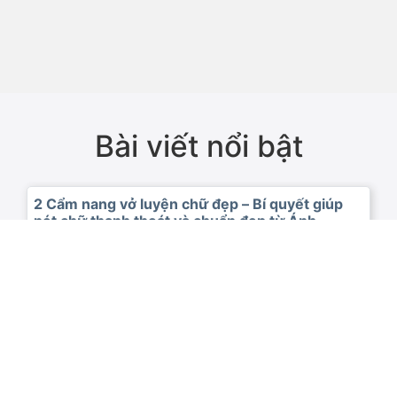
Bài viết nổi bật
9 quy tắc tập viết chữ đẹp cần nằm lòng giúp bé
rèn chữ chuẩn, nét đều và đẹp hơn mỗi ngày
Khám phá 9 quy tắc tập viết chữ đẹp giúp bé rèn chữ
đúng chuẩn Bộ Giáo dục. Nắm vững quy tắc tập viết
chữ đẹp để con viết đều, đẹp và tự tin hơn trong học
tập.