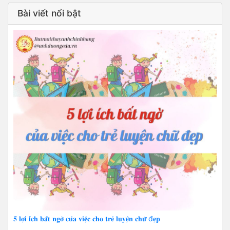
Bài viết nổi bật
𝟓 𝐥𝐨̛̣𝐢 𝐢́𝐜𝐡 𝐛𝐚̂́𝐭 𝐧𝐠𝐨̛̀ 𝐜𝐮̉𝐚 𝐯𝐢𝐞̣̂𝐜 𝐜𝐡𝐨 𝐭𝐫𝐞̉ 𝐥𝐮𝐲𝐞̣̂𝐧 𝐜𝐡𝐮̛̃ đ𝐞̣𝐩