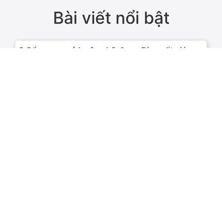
Bài viết nổi bật
9 quy tắc tập viết chữ đẹp cần nằm lòng giúp bé
rèn chữ chuẩn, nét đều và đẹp hơn mỗi ngày
Khám phá 9 quy tắc tập viết chữ đẹp giúp bé rèn chữ
đúng chuẩn Bộ Giáo dục. Nắm vững quy tắc tập viết
chữ đẹp để con viết đều, đẹp và tự tin hơn trong học
tập.