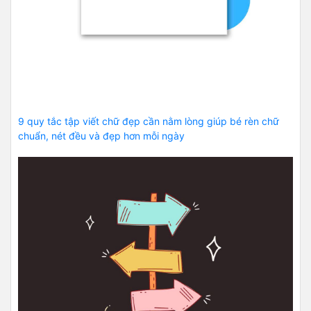
9 quy tắc tập viết chữ đẹp cần nằm lòng giúp bé rèn chữ
chuẩn, nét đều và đẹp hơn mỗi ngày