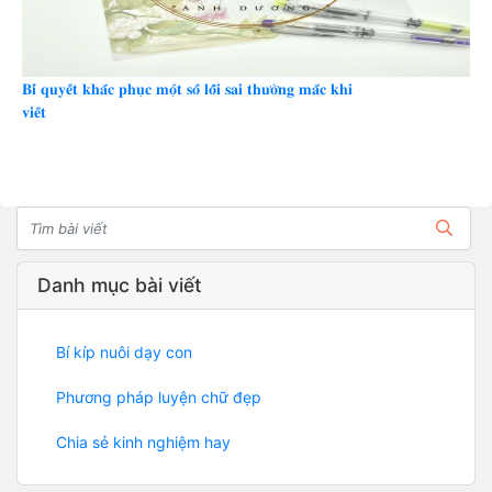
𝐁𝐢́ 𝐪𝐮𝐲𝐞̂́𝐭 𝐤𝐡𝐚̆́𝐜 𝐩𝐡𝐮̣𝐜 𝐦𝐨̣̂𝐭 𝐬𝐨̂́ 𝐥𝐨̂̃𝐢 𝐬𝐚𝐢 𝐭𝐡𝐮̛𝐨̛̀𝐧𝐠 𝐦𝐚̆́𝐜 𝐤𝐡𝐢
𝐯𝐢𝐞̂́𝐭
Danh mục bài viết
Bí kíp nuôi dạy con
Phương pháp luyện chữ đẹp
Chia sẻ kinh nghiệm hay