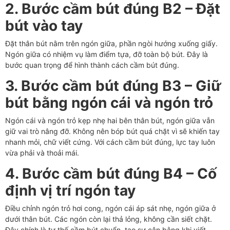
2. Bước cầm bút đúng B2 – Đặt
bút vào tay
Đặt thân bút nằm trên ngón giữa, phần ngòi hướng xuống giấy.
Ngón giữa có nhiệm vụ làm điểm tựa, đỡ toàn bộ bút. Đây là
bước quan trọng để hình thành cách cầm bút đúng.
3. Bước cầm bút đúng B3 – Giữ
bút bằng ngón cái và ngón trỏ
Ngón cái và ngón trỏ kẹp nhẹ hai bên thân bút, ngón giữa vẫn
giữ vai trò nâng đỡ. Không nên bóp bút quá chặt vì sẽ khiến tay
nhanh mỏi, chữ viết cứng. Với cách cầm bút đúng, lực tay luôn
vừa phải và thoải mái.
4. Bước cầm bút đúng B4 – Cố
định vị trí ngón tay
Điều chỉnh ngón trỏ hơi cong, ngón cái áp sát nhẹ, ngón giữa ở
dưới thân bút. Các ngón còn lại thả lỏng, không cần siết chặt.
Đây chính là tư thế cầm bút chuẩn, tạo sự cân bằng khi viết.