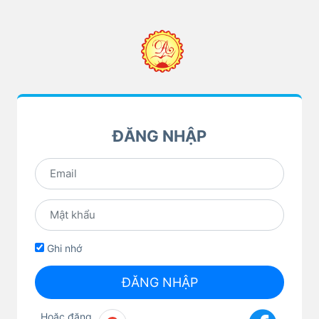
ĐĂNG NHẬP
Ghi nhớ
ĐĂNG NHẬP
Hoặc đăng